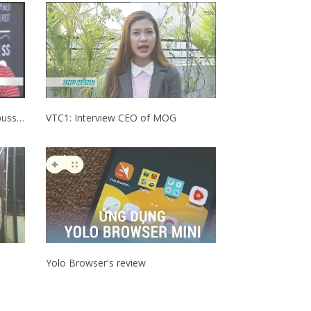
VTV1: 1Pay - How to start up a bussiness
VTC1: Interview CEO of MOG
Yolo Browser's review